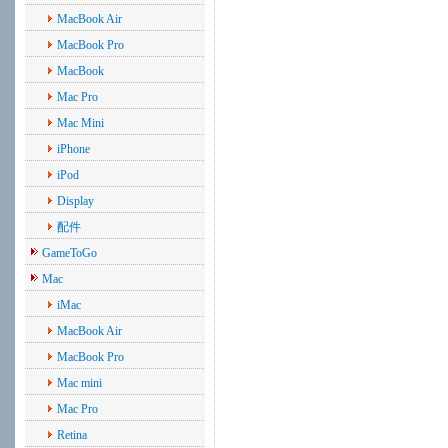
MacBook Air
MacBook Pro
MacBook
Mac Pro
Mac Mini
iPhone
iPod
Display
配件
GameToGo
Mac
iMac
MacBook Air
MacBook Pro
Mac mini
Mac Pro
Retina