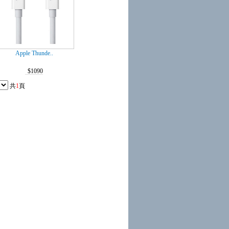
Apple Thunde..
$1090
共
1
頁