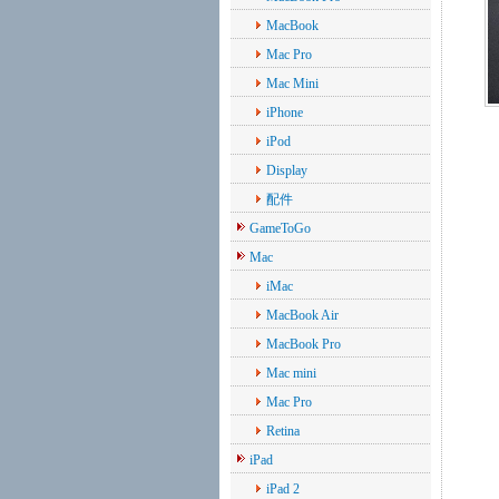
MacBook
Mac Pro
Mac Mini
iPhone
iPod
Display
配件
GameToGo
Mac
iMac
MacBook Air
MacBook Pro
Mac mini
Mac Pro
Retina
iPad
iPad 2