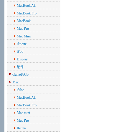
MacBook Air
MacBook Pro
MacBook
Mac Pro
Mac Mini
iPhone
iPod
Display
配件
GameToGo
Mac
iMac
MacBook Air
MacBook Pro
Mac mini
Mac Pro
Retina