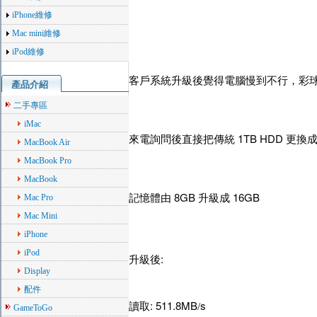
iPhone維修
Mac mini維修
iPod維修
客戶系統升級後覺得電腦慢到不行，彩
產品介紹
二手專區
iMac
1TB HDD
來電詢問後直接把傳統
更換
MacBook Air
MacBook Pro
MacBook
8GB
16GB
記憶體由
升級成
Mac Pro
Mac Mini
iPhone
iPod
:
升級後
Display
配件
: 511.8MB
s
讀取
/
GameToGo