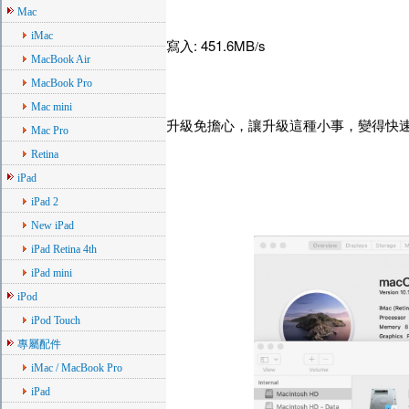
Mac
iMac
: 451.6MB
s
寫入
/
MacBook Air
MacBook Pro
Mac mini
升級免擔心，讓升級這種小事，變得快
Mac Pro
Retina
iPad
iPad 2
New iPad
iPad Retina 4th
iPad mini
iPod
iPod Touch
專屬配件
iMac / MacBook Pro
iPad