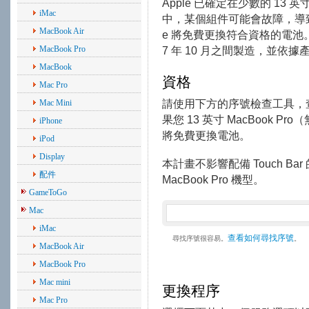
Apple 已確定在少數的 13 英寸 
iMac
中，某個組件可能會故障，導致
MacBook Air
e 將免費更換符合資格的電池。受影
MacBook Pro
7 年 10 月之間製造，並
MacBook
資格
Mac Pro
請使用下方的序號檢查工具，
Mac Mini
果您 13 英寸 MacBook Pro
iPhone
將免費更換電池。
iPod
Display
本計畫不影響配備 Touch Bar 的
配件
MacBook Pro 機型。
GameToGo
Mac
iMac
查看如何尋找序號
尋找序號很容易。
。
MacBook Air
MacBook Pro
Mac mini
更換程序
Mac Pro